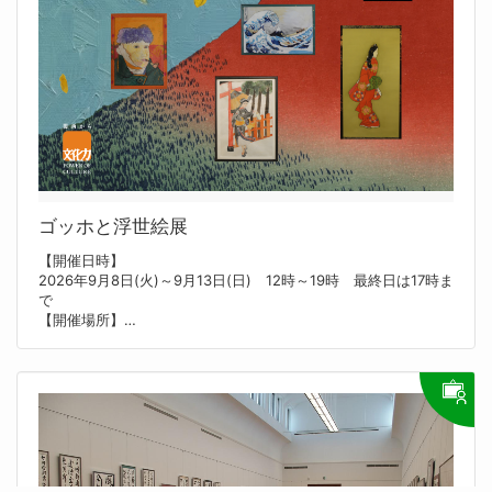
車いす
ゴッホと浮世絵展
【開催日時】
2026年9月8日(火)～9月13日(日) 12時～19時 最終日は17時ま
で
【開催場所】
スタジオクートギャラリー 大阪市福島区福島１－５－１８
【内容】
あき（とくん）のもしゃてんシリーズ第４弾＆シリーズ最終
回！！
『ゴッホと浮世絵展』
美術をこよなく愛する１１歳の主催者が、小学生から80歳代ま
で幅広い年齢層の作品を集めた展覧会。
毎年、子ども達の素直な感性に感動する人続出！大好評の美術展