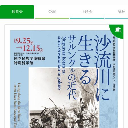
i
o
n
展覧会
公演
上映会
講座