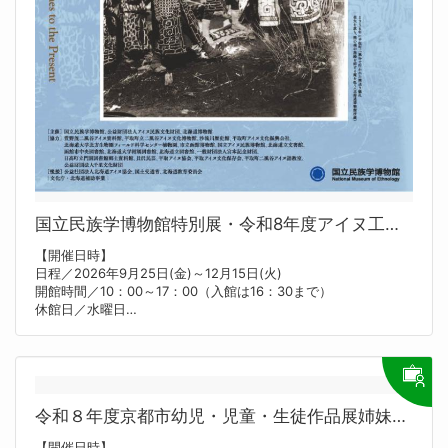
国立民族学博物館特別展・令和8年度アイヌ工芸品展「沙流川に生きる 
【開催日時】
日程／2026年9月25日(金)～12月15日(火)
開館時間／10：00～17：00（入館は16：30まで）
休館日／水曜日
【開催場所】
国立民族学博物館
【内容】
日高山脈に源を発し太平洋に注ぐ沙流川の流域では、古くから多
くのアイヌ民族が暮らし、現在まで歴史を刻んできました。
令和８年度京都市幼児・児童・生徒作品展姉妹都市交
本展では、この流域で集められた工芸品のなかから、作り手・使
い手が明らかなものを写真・文書・子孫の言葉とともに紹介しま
【開催日時】