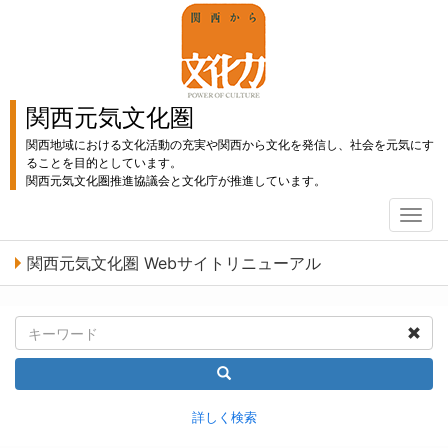
関西元気文化圏
関西地域における文化活動の充実や関西から文化を発信し、社会を元気にす
ることを目的としています。
関西元気文化圏推進協議会と文化庁が推進しています。
T
o
g
関西元気文化圏 Webサイトリニューアル
g
l
e
n
a
v
i
g
a
詳しく検索
t