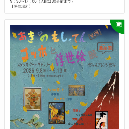
真珠貝を求めて海を渡った人びともおり、日本と非常に縁の深い
9：30〜17：00（入館は30分前まで）
地域となっています。
【開催場所】
本企画展では、1970年代に日本の調査隊が記録した膨大な写真
京都府立堂本印象美術館
資料（本館・大島襄二写真コレクションなど）を中心に、島々の
【内容】
くらしが様変わりする姿を紹介します。これらの記録は、現在で
昭和41年（1966）、日本画家・堂本印象は、堂本美術館（現・
は現地の先住民にとってもみずからの過去を知る貴重な資料とな
京都府立堂本印象美術館）を開館させました。外観から内装まで
っています。写真を通じて、いまもなお続く日本と現地社会との
自らデザインを手掛けた空間は、印象の美意識で貫かれ、美術館
温かな絆や、歴史を未来へつなぐ取り組みを紹介します。
そのものが作品となっています。
【主催者】
開館60周年を記念し美術館誕生の軌跡を辿る展覧会を開催しま
国立民族学博物館
す。
【お問い合わせ先】
【料金】
国立民族学博物館 企画課 展示企画係
一般600円（480円)、高大生450円（360円）、65歳以上300円
06-6878-8223
（240円）＊要公的証明
tenjik@minpaku.ac.jp
＊（）内は20名以上の団体料金。
【Webサイト】
＊中学生以下無料。障害者手帳をご提示の方（介護者1名を含
https://www.minpaku.ac.jp/ai1ec_event/69812
む）は無料。
【外国語対応】
【主催者】
英語
京都府、京都府立堂本印象美術館、京都新聞
【お問い合わせ先】
京都府立堂本印象美術館
075-463-0007
museum@d-insho.jp
【Webサイト】
https://insho-domoto.com/exhibitions/
【バリアフリー対応】