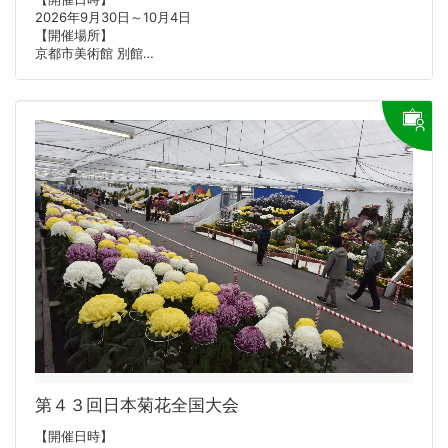
す。
2026年9月30日～10月4日
そうすることで、近代以降の急激な変化のなかを生きてきた人び
【開催場所】
との姿を照らし出し、現代を生きる人びとへのつながりをたどり
京都市美術館 別館
ます。
【内容】
【料金】
京都市の美術・工芸・書写・書道教育等の振興を図るため、京都
一般1,200円（810円）、大学生600円（340円）、高校生以下無
市立幼稚園・学校の園児・児童・生徒の作品及び京都市の姉妹都
料
市から送られてきた子どもたちの作品を展示する。
※本館展示もご覧になれます。
【お問い合わせ先】
※（ ）は、20名以上の団体料金、大学等の授業でご利用の方、
京都市教育委員会指導部学校指導課
3ヶ月以内のリピーター、満65歳以上の方（一般料金）の割引料
0752223806
金（要証明書等）。
【主催者】
国立民族学博物館
【お問い合わせ先】
国立民族学博物館 企画課 展示企画係
06-6878-8230
tenjik@minpaku.ac.jp
【Webサイト】
https://www.minpaku.ac.jp/ai1ec_event/69685
【外国語対応】
英語
【バリアフリー対応】
車いす
第４３回日本菊花全国大会
【開催日時】