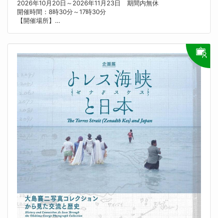
2026年10月20日～2026年11月23日 期間内無休
開催時間：8時30分～17時30分
【開催場所】
大阪府貝塚市二色南町15-3 国華園二色の浜店内会場
【内容】
日本全国の菊作り名人が技を競う菊花大会が、国華園二色の浜店
で開催されます。歴史ある大会で、菊作り名人日本一の座を争
う、唯一の全国大会となります。菊の種類、数量ともに日本最大
を誇る大会で、約1万坪の展示会場に5万本の菊が並ぶ様は壮観で
す。
【料金】
入場料無料
【主催者】
日本菊花会
【お問い合わせ先】
日本菊花会 事務局
0725-92-2737
nihonkikkakai-jimu@kokkaen.co.jp
【Webサイト】
https://www.kokkaen.co.jp/kikkaten/index.html
【備考】
駐車場1000台完備