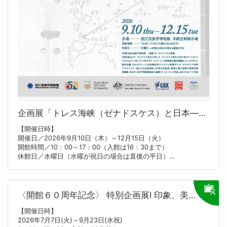
企画展「トレス海峡（ゼナドスケス）と日本――大島
【開催日時】
開催日／2026年9月10日（木）～12月15日（火）
開館時間／10：00～17：00（入館は16：30まで）
休館日／水曜日（水曜が祝日の場合は直後の平日）
【開催場所】
日本, 国立民族学博物館
【内容】
オーストラリア最北部のパプアニューギニア国境沿いに位置し、
〈開館６０周年記念〉 特別企画展Ⅰ 印象、美術館をつ
独自の文化をもつ先住民がくらすトレス海峡。
近年、ゼナドスケスとも呼ばれるこの地は、明治時代に日本人が
【開催日時】
移住し、大規模なコミュニティを築いた場所です。そのなかには
2026年7月7日(火)～9月23日(水祝)